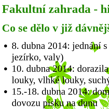
Fakultní zahrada - h
Co se dělo v již dávněj
8. dubna 2014: jednání s 
jezírko, valy)
10. dubna 2014: dorazila
louky, vlhké louky, such
15.-18. dubna 2014: dom
dovozu písku na dunu