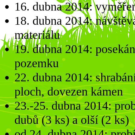
16. dubna 2014: vyměřen
18. dubna 2014: návštěv
materiálu
19. dubna 2014: posekání
pozemku
22. dubna 2014: shrabán
ploch, dovezen kámen
23.-25. dubna 2014: prob
dubů (3 ks) a olší (2 ks)
od 24. dubna 2014: probí