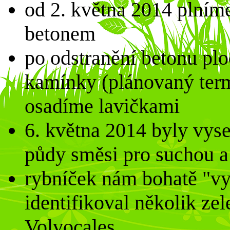
od 2. května 2014 plní
betonem
po odstranění betonu p
kamínky (plánovaný termí
osadíme lavičkami
6. května 2014 byly vys
půdy směsi pro suchou a
rybníček nám bohatě "v
identifikoval několik ze
Volvocales