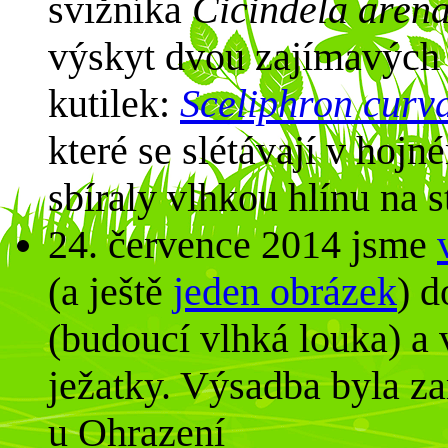
svižníka
Cicindela arena
výskyt dvou zajímavých
kutilek:
Sceliphron curv
které se slétávají v hojn
sbíraly vlhkou hlínu na 
24. července 2014 jsme
(a ještě
jeden obrázek
) d
(budoucí vlhká louka) a 
ježatky. Výsadba byla z
u Ohrazení