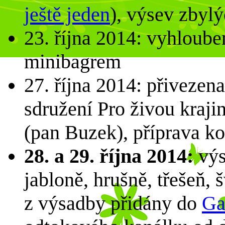
ještě jeden
), výsev zbyl
23. října 2014: vyhloube
minibagrem
27. října 2014: přivezen
sdružení Pro živou kraj
(pan Buzek), příprava k
28. a 29. října 2014:
výs
jabloně, hrušně, třešeň,
z výsadby přidány do
Ga