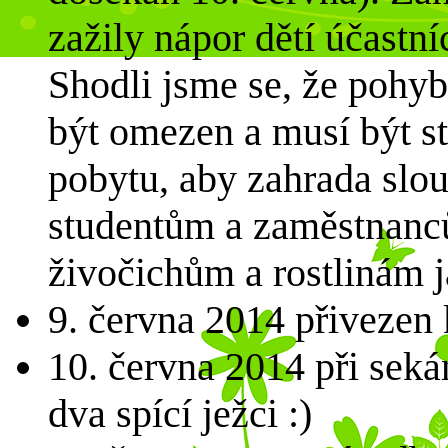
zažily nápor dětí účastn
Shodli jsme se, že pohy
být omezen a musí být st
pobytu, aby zahrada slou
studentům a zaměstnanc
živočichům a rostlinám j
9. června 2014 přiveze
10. června 2014 při seká
dva spící ježci :)