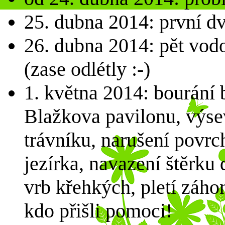
25. dubna 2014: první d
26. dubna 2014: pět vod
(zase odlétly :-)
1. května 2014: bourání
Blažkova pavilonu, výse
trávníku, narušení povrch
jezírka, navazení štěrku 
vrb křehkých, pletí záho
kdo přišli pomoci!