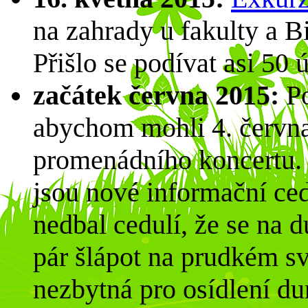
na zahrady u fakulty a 
Přišlo se podívat asi 50 
začátek června 2015:
Po
abychom mohli 4. června 
promenádního koncertu. 
jsou nové informační ce
nedbal cedulí, že se na 
pár šlápot na prudkém sv
nezbytná pro osídlení d