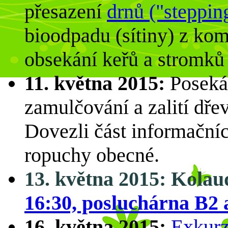
přesazení
drnů ("steppin
bioodpadu (sítiny) z ko
obsekání keřů a stromků
11. května 2015:
Posekán
zamulčování a zalití dřevi
Dovezli část informační
ropuchy obecné.
13. května 2015: Kolau
16:30, posluchárna B2 
16. května 2015:
Exkurz