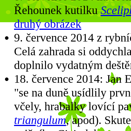
Řehounek kutilku
Scelip
druhý obrázek
9. července 2014 z rybní
Celá zahrada si oddychla
doplnilo vydatným dešt
18. července 2014: Jan E
"se na duně usídlily pr
včely, hrabalky lovící p
triangulum
, apod). Sku