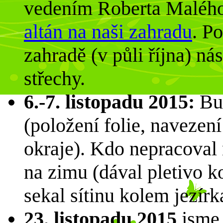
vedením Roberta Malého
altán na naši zahradu
. P
zahradě (v půli října) ná
střechy.
6.-7. listopadu 2015:
Bud
(položení folie, navezení
okraje). Kdo nepracoval 
na zimu (dával pletivo 
sekal sítinu kolem jezírk
23. listopadu 2015
jsme 