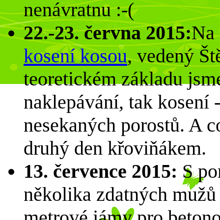
nenávratnu :-(
22.-23. června 2015:
Na 
kosení kosou
, vedený Š
teoretickém základu jsme
naklepávání, tak kosení -
nesekaných porostů. A c
druhý den křoviňákem.
13. července 2015:
S pom
několika zdatných mužů 
metrové jámy pro betono