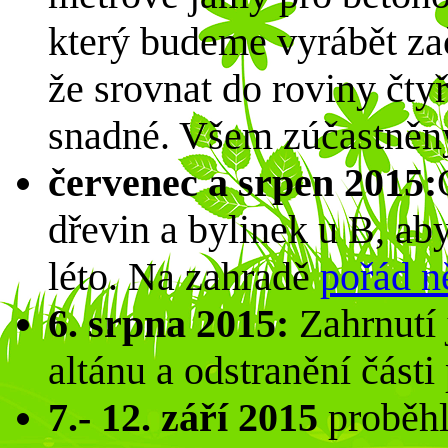
který budeme vyrábět zač
že srovnat do roviny čty
snadné. Všem zúčastněn
červenec a srpen 2015:
dřevin a bylinek u B, aby
léto. Na zahradě
pořád n
6. srpna 2015:
Zahrnutí
altánu a odstranění části
7.- 12. září 2015
proběhl