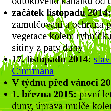
odtokového kanálku od 
začátek listopadu 2014:
zamulčování a ochrana pl
vegetace kolem rybníčku
sítiny z paty duny
17. listopadu 2014:
slav
Cimrmana
V týdnu před vánoci 20
1. března 2015:
první let
duny, úprava mulče kole