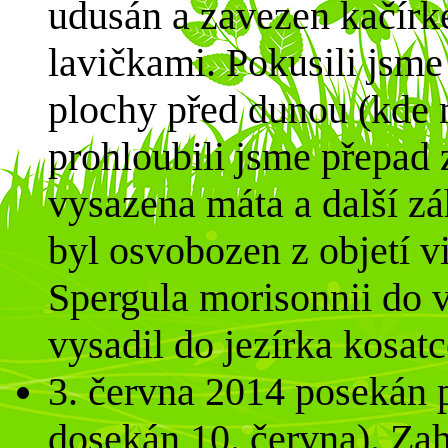
udusán a zavezen kačírk
lavičkami. Pokusili jsme
plochy před dunou (kde 
prohloubili jsme přepad 
vysazena máta a další z
byl osvobozen z objetí v
Spergula morisonnii do v
vysadil do jezírka kosatc
3. června 2014 posekán p
dosekán 10. června). Zah