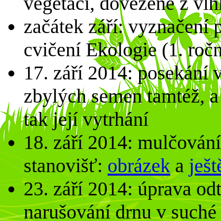
vegetací, dovezené z vl
začátek září: vyznačení
cvičení Ekologie (1. ročn
17. září 2014: posekání v
zbylých semen tamtéž, a 
tak její vytrhání
18. září 2014: mulčován
stanovišť:
obrázek
a
ješt
23. září 2014: úprava od
narušování drnu v suché 