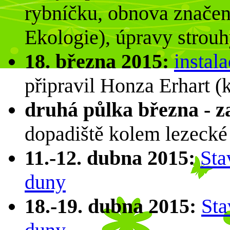
rybníčku, obnova značení
Ekologie), úpravy strou
18. března 2015:
instal
připravil Honza Erhart 
druhá půlka března - z
dopadiště kolem lezecké
11.-12. dubna 2015:
Sta
duny
18.-19. dubna 2015:
Sta