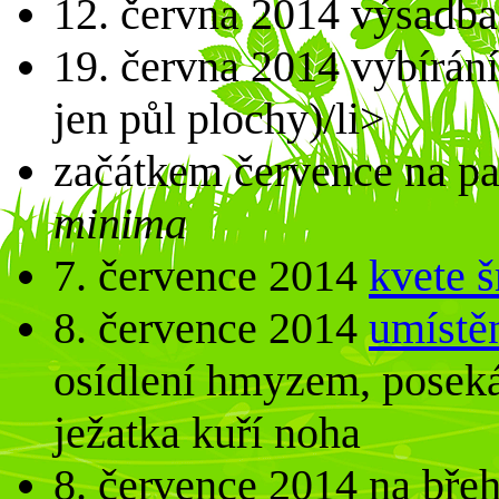
12. června 2014 výsadba 
19. června 2014 vybírání
jen půl plochy)/li>
začátkem července na p
minima
7. července 2014
kvete 
8. července 2014
umístě
osídlení hmyzem, posekán
ježatka kuří noha
8. července 2014 na břeh