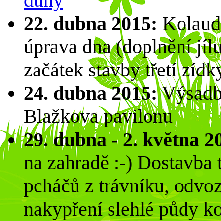
duny
22. dubna 2015:
Kolauda
úprava dna (doplnění jíl
začátek stavby třetí zídk
24. dubna 2015:
Výsadba
Blažkova pavilonu
29. dubna - 2. května 2
na zahradě :-) Dostavba t
pcháčů z trávníku, odvo
nakypření slehlé půdy ko