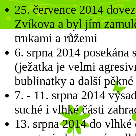
25. července 2014 dovez
Zvíkova a byl jím zamul
trnkami a růžemi
6. srpna 2014 posekána s
(ježatka je velmi agresi
bublinatky a další pěkné 
7. - 11. srpna 2014 výsa
suché i vlhké části zahr
13. srpna 2014 do vlhké 